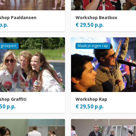
shop Paaldansen
Workshop Beatbox
p.p.
€ 29,50 p.p.
 groepen!
Maak je eigen rap
hop Graffiti
Workshop Rap
50 p.p.
€ 29,50 p.p.