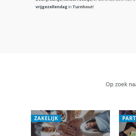
vrijgezellendag
in
Turnhout
!
Op zoek naa
ZAKELIJK
PART