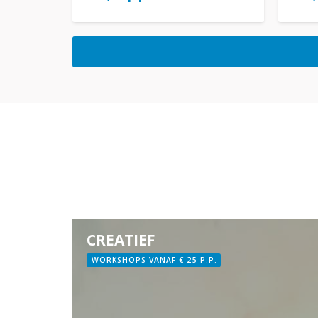
CREATIEF
WORKSHOPS VANAF € 25 P.P.