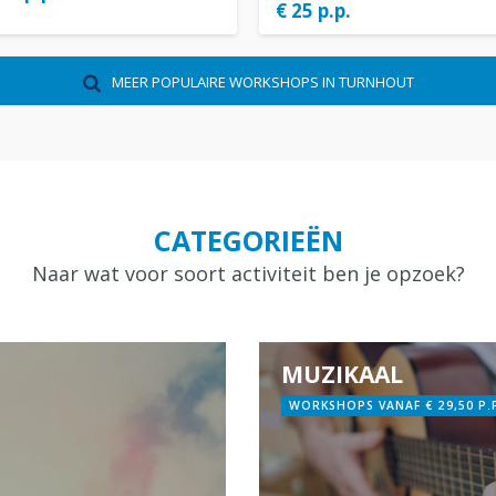
€ 25 p.p.
MEER POPULAIRE WORKSHOPS IN TURNHOUT
CATEGORIEËN
Naar wat voor soort activiteit ben je opzoek?
MUZIKAAL
WORKSHOPS VANAF € 29,50 P.