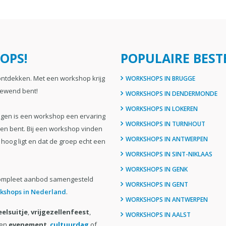
OPS!
POPULAIRE BES
 ontdekken. Met een workshop krijg
WORKSHOPS IN BRUGGE
 gewend bent!
WORKSHOPS IN DENDERMONDE
WORKSHOPS IN LOKEREN
ogen is een workshop een ervaring
WORKSHOPS IN TURNHOUT
kken bent. Bij een workshop vinden
WORKSHOPS IN ANTWERPEN
 hoog ligt en dat de groep echt een
WORKSHOPS IN SINT-NIKLAAS
WORKSHOPS IN GENK
compleet aanbod samengesteld
WORKSHOPS IN GENT
kshops in Nederland
.
WORKSHOPS IN ANTWERPEN
elsuitje
,
vrijgezellenfeest
,
WORKSHOPS IN AALST
een
evenement
,
cultuurdag
of